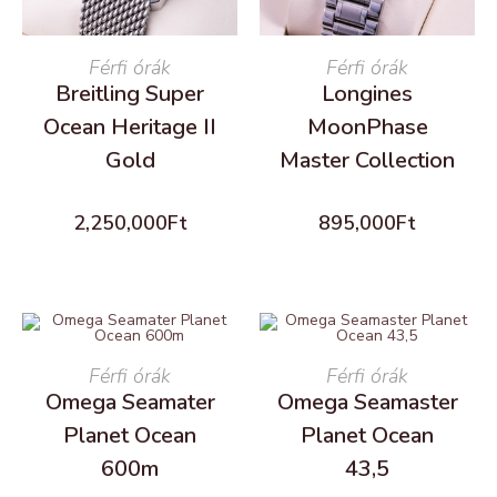
READ MORE
Férfi órák
READ MORE
Férfi órák
Breitling Super
Longines
Ocean Heritage II
MoonPhase
Gold
Master Collection
2,250,000
Ft
895,000
Ft
READ MORE
Férfi órák
READ MORE
Férfi órák
Omega Seamater
Omega Seamaster
Planet Ocean
Planet Ocean
600m
43,5