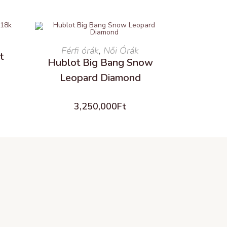
Férfi órák
READ MORE
,
Női Órák
t
Hublot Big Bang Snow
Leopard Diamond
3,250,000
Ft