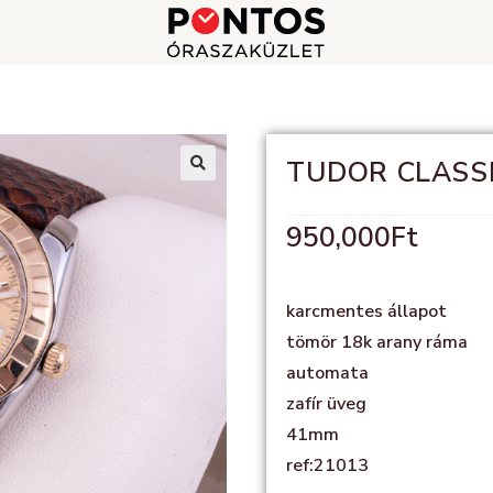
TUDOR CLASSI
🔍
950,000
Ft
karcmentes állapot
tömör 18k arany ráma
automata
zafír üveg
41mm
ref:21013