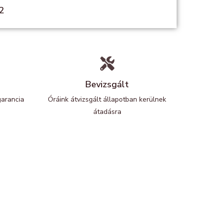
2
Bevizsgált
garancia
Óráink átvizsgált állapotban kerülnek
átadásra