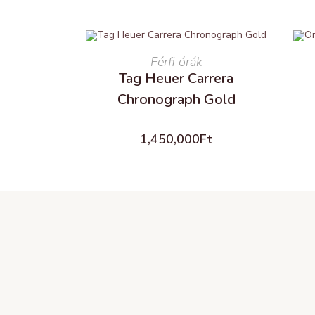
READ MORE
Férfi órák
Tag Heuer Carrera
Chronograph Gold
1,450,000
Ft