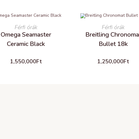
READ MORE
Férfi órák
READ MORE
Férfi órák
Omega Seamaster
Breitling Chronoma
Ceramic Black
Bullet 18k
1,550,000
Ft
1,250,000
Ft