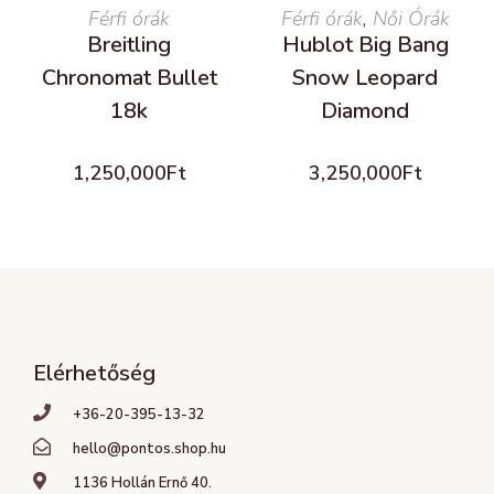
READ MORE
Férfi órák
Férfi órák
READ MORE
,
Női Órák
Breitling
Hublot Big Bang
Chronomat Bullet
Snow Leopard
18k
Diamond
1,250,000
Ft
3,250,000
Ft
Elérhetőség
+36-20-395-13-32
hello@pontos.shop.hu
1136 Hollán Ernő 40.