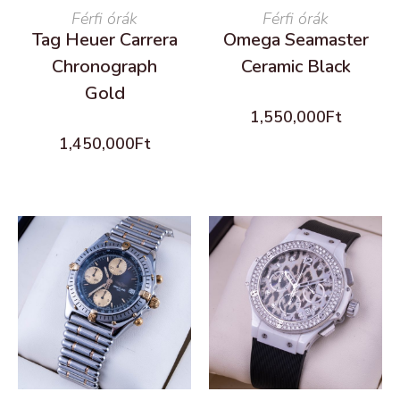
READ MORE
Férfi órák
READ MORE
Férfi órák
Tag Heuer Carrera
Omega Seamaster
Chronograph
Ceramic Black
Gold
1,550,000
Ft
1,450,000
Ft