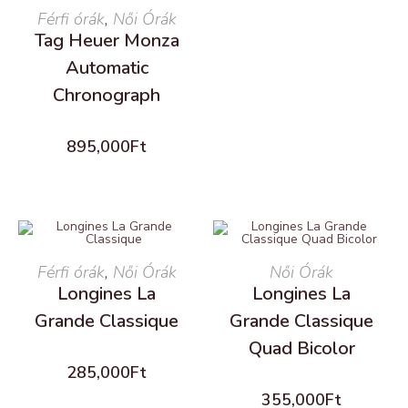
Férfi órák
READ MORE
,
Női Órák
Tag Heuer Monza
Automatic
Chronograph
895,000
Ft
Férfi órák
READ MORE
,
Női Órák
READ MORE
Női Órák
Longines La
Longines La
Grande Classique
Grande Classique
Quad Bicolor
285,000
Ft
355,000
Ft