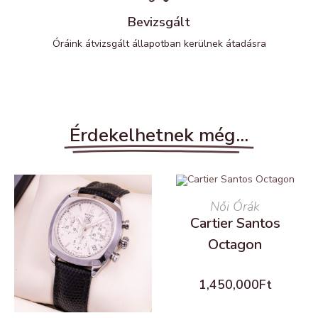
Bevizsgált
Óráink átvizsgált állapotban kerülnek átadásra
Érdekelhetnek még...
READ MORE
Női Órák
Cartier Santos
Octagon
1,450,000
Ft