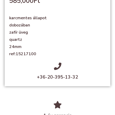
585,000
Ft
karcmentes állapot
dobozában
zafír üveg
quartz
24mm
ref:15217100
+36-20-395-13-32