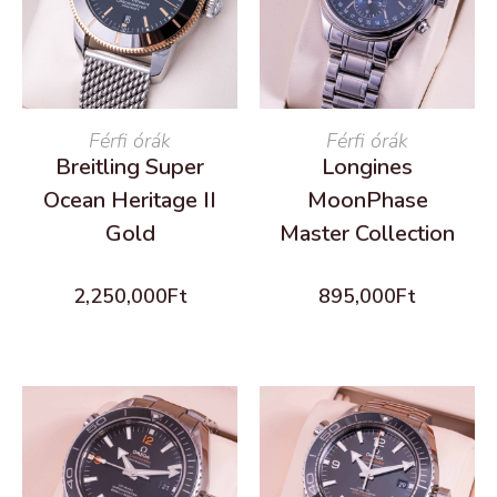
READ MORE
Férfi órák
READ MORE
Férfi órák
Breitling Super
Longines
Ocean Heritage II
MoonPhase
Gold
Master Collection
2,250,000
Ft
895,000
Ft