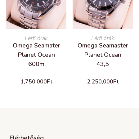
READ MORE
Férfi órák
READ MORE
Férfi órák
Omega Seamater
Omega Seamaster
Planet Ocean
Planet Ocean
600m
43,5
1,750,000
Ft
2,250,000
Ft
Elérhetőség