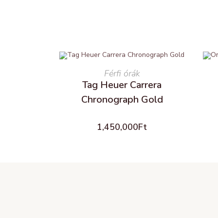
READ MORE
Férfi órák
Tag Heuer Carrera
Chronograph Gold
1,450,000
Ft