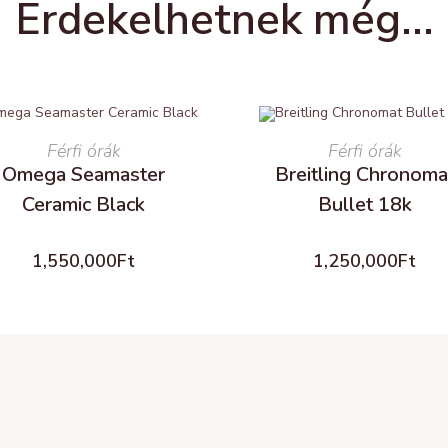
Érdekelhetnek még...
READ MORE
Férfi órák
READ MORE
Férfi órák
Omega Seamaster
Breitling Chronoma
Ceramic Black
Bullet 18k
1,550,000
Ft
1,250,000
Ft