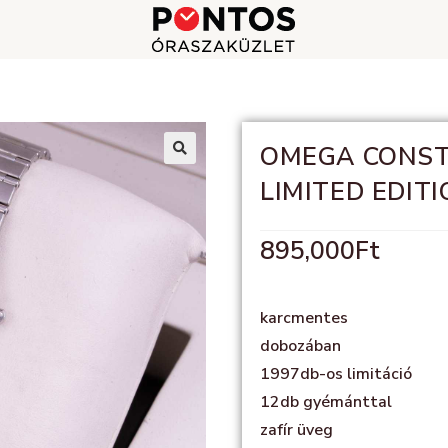
OMEGA CONST
🔍
LIMITED EDITI
895,000
Ft
karcmentes
dobozában
1997db-os limitáció
12db gyémánttal
zafír üveg