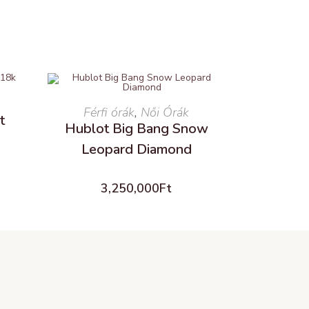
Férfi órák
READ MORE
,
Női Órák
t
Hublot Big Bang Snow
Leopard Diamond
3,250,000
Ft