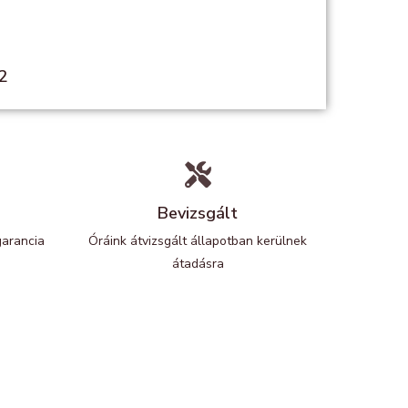
2
Bevizsgált
garancia
Óráink átvizsgált állapotban kerülnek
átadásra