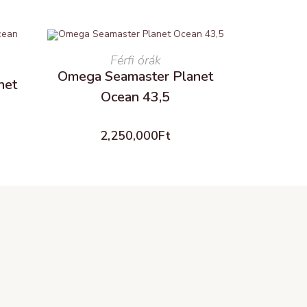
READ MORE
Férfi órák
Omega Seamaster Planet
net
Ocean 43,5
2,250,000
Ft