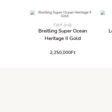
READ MORE
Férfi órák
Breitling Super Ocean
L
Heritage II Gold
2,250,000
Ft