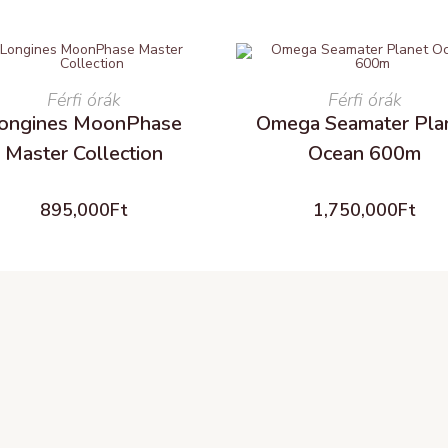
READ MORE
Férfi órák
READ MORE
Férfi órák
ongines MoonPhase
Omega Seamater Pla
Master Collection
Ocean 600m
895,000
Ft
1,750,000
Ft