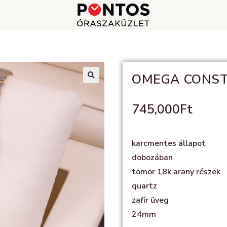
OMEGA CONST
🔍
745,000
Ft
karcmentes állapot
dobozában
tömör 18k arany részek
quartz
zafír üveg
24mm