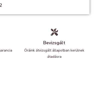
2
Bevizsgált
garancia
Óráink átvizsgált állapotban kerülnek
átadásra