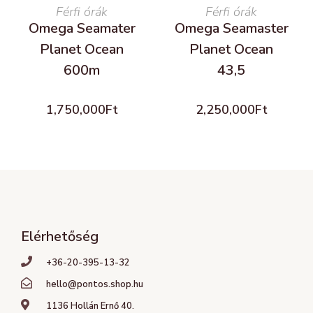
READ MORE
Férfi órák
READ MORE
Férfi órák
Omega Seamater
Omega Seamaster
Planet Ocean
Planet Ocean
600m
43,5
1,750,000
Ft
2,250,000
Ft
Elérhetőség
+36-20-395-13-32
hello@pontos.shop.hu
1136 Hollán Ernő 40.