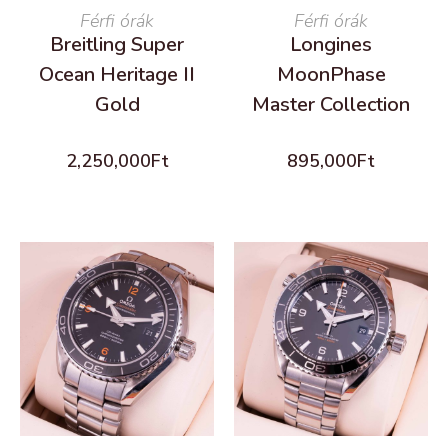
READ MORE
Férfi órák
READ MORE
Férfi órák
Breitling Super
Longines
Ocean Heritage II
MoonPhase
Gold
Master Collection
2,250,000
Ft
895,000
Ft