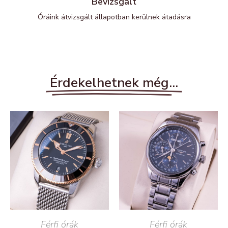
Bevizsgált
Óráink átvizsgált állapotban kerülnek átadásra
Érdekelhetnek még...
READ MORE
Férfi órák
READ MORE
Férfi órák