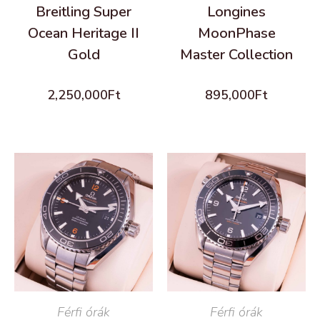
Breitling Super
Longines
Ocean Heritage II
MoonPhase
Gold
Master Collection
2,250,000
Ft
895,000
Ft
READ MORE
Férfi órák
READ MORE
Férfi órák