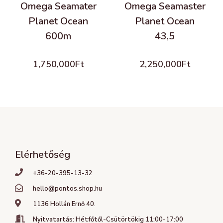
Omega Seamater
Omega Seamaster
Planet Ocean
Planet Ocean
600m
43,5
1,750,000
Ft
2,250,000
Ft
Elérhetőség
+36-20-395-13-32
hello@pontos.shop.hu
1136 Hollán Ernő 40.
Nyitvatartás: Hétfőtől-Csütörtökig 11:00-17:00