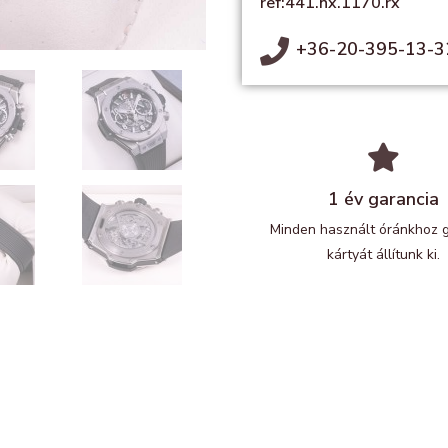
ref:441.nx.1170.rx
+36-20-395-13-3
1 év garancia
Minden használt óránkhoz 
kártyát állítunk ki.