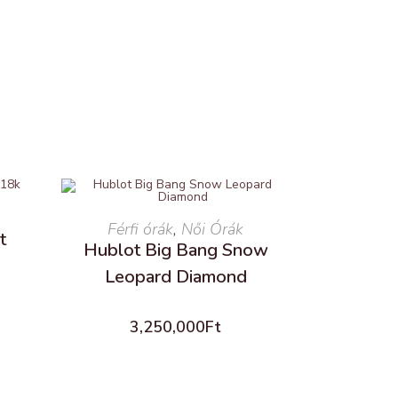
Férfi órák
READ MORE
,
Női Órák
t
Hublot Big Bang Snow
Leopard Diamond
3,250,000
Ft