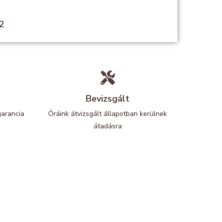
2
Bevizsgált
garancia
Óráink átvizsgált állapotban kerülnek
átadásra