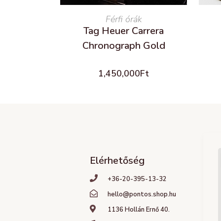
READ MORE
Férfi órák
Tag Heuer Carrera
Chronograph Gold
1,450,000
Ft
Elérhetőség
+36-20-395-13-32
hello@pontos.shop.hu
1136 Hollán Ernő 40.