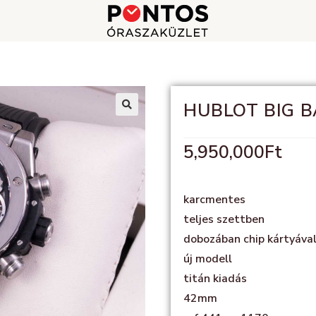
HUBLOT BIG 
🔍
5,950,000
Ft
karcmentes
teljes szettben
dobozában chip kártyáva
új modell
titán kiadás
42mm