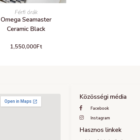
READ MORE
Férfi órák
Omega Seamaster
Ceramic Black
1,550,000
Ft
Közösségi média
Facebook
Instagram
Hasznos linkek