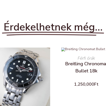
Érdekelhetnek még...
READ MORE
Férfi órák
Breitling Chronoma
Bullet 18k
1,250,000
Ft